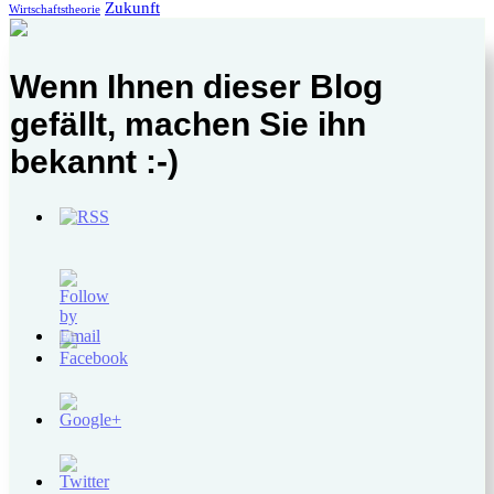
Zukunft
Wirtschaftstheorie
Wenn Ihnen dieser Blog
gefällt, machen Sie ihn
bekannt :-)
http://www.komplexewirtschaft.de/?
tag=methodologie">