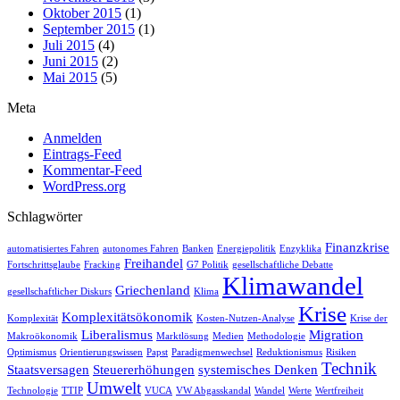
Oktober 2015
(1)
September 2015
(1)
Juli 2015
(4)
Juni 2015
(2)
Mai 2015
(5)
Meta
Anmelden
Eintrags-Feed
Kommentar-Feed
WordPress.org
Schlagwörter
Finanzkrise
automatisiertes Fahren
autonomes Fahren
Banken
Energiepolitik
Enzyklika
Freihandel
Fortschrittsglaube
Fracking
G7 Politik
gesellschaftliche Debatte
Klimawandel
Griechenland
gesellschaftlicher Diskurs
Klima
Krise
Komplexitätsökonomik
Komplexität
Kosten-Nutzen-Analyse
Krise der
Liberalismus
Migration
Makroökonomik
Marktlösung
Medien
Methodologie
Optimismus
Orientierungswissen
Papst
Paradigmenwechsel
Reduktionismus
Risiken
Technik
Staatsversagen
Steuererhöhungen
systemisches Denken
Umwelt
Technologie
TTIP
VUCA
VW Abgasskandal
Wandel
Werte
Wertfreiheit