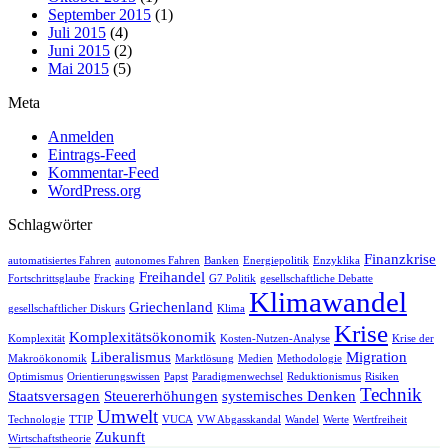
September 2015
(1)
Juli 2015
(4)
Juni 2015
(2)
Mai 2015
(5)
Meta
Anmelden
Eintrags-Feed
Kommentar-Feed
WordPress.org
Schlagwörter
Finanzkrise
automatisiertes Fahren
autonomes Fahren
Banken
Energiepolitik
Enzyklika
Freihandel
Fortschrittsglaube
Fracking
G7 Politik
gesellschaftliche Debatte
Klimawandel
Griechenland
gesellschaftlicher Diskurs
Klima
Krise
Komplexitätsökonomik
Komplexität
Kosten-Nutzen-Analyse
Krise der
Liberalismus
Migration
Makroökonomik
Marktlösung
Medien
Methodologie
Optimismus
Orientierungswissen
Papst
Paradigmenwechsel
Reduktionismus
Risiken
Technik
Staatsversagen
Steuererhöhungen
systemisches Denken
Umwelt
Technologie
TTIP
VUCA
VW Abgasskandal
Wandel
Werte
Wertfreiheit
Zukunft
Wirtschaftstheorie