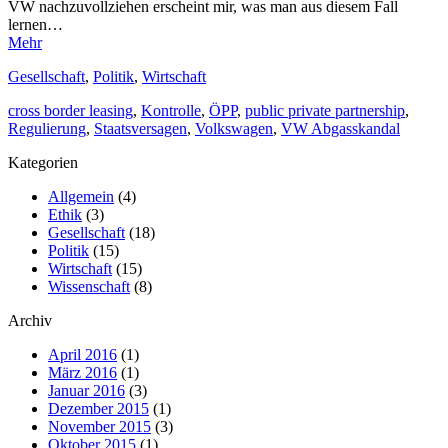
VW nachzuvollziehen erscheint mir, was man aus diesem Fall
lernen…
Mehr
Gesellschaft
,
Politik
,
Wirtschaft
cross border leasing
,
Kontrolle
,
ÖPP
,
public private partnership
,
Regulierung
,
Staatsversagen
,
Volkswagen
,
VW Abgasskandal
Kategorien
Allgemein
(4)
Ethik
(3)
Gesellschaft
(18)
Politik
(15)
Wirtschaft
(15)
Wissenschaft
(8)
Archiv
April 2016
(1)
März 2016
(1)
Januar 2016
(3)
Dezember 2015
(1)
November 2015
(3)
Oktober 2015
(1)