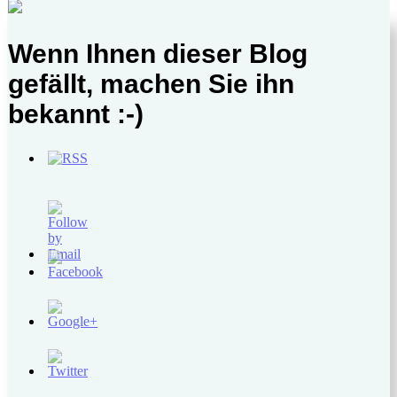
Wenn Ihnen dieser Blog
gefällt, machen Sie ihn
bekannt :-)
http://www.komplexewirtschaft.de/?
tag=regulierung">